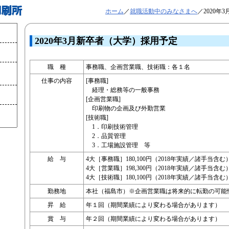
ホーム
／
就職活動中のみなさまへ
／2020
2020年3月新卒者（大学）採用予定
職 種
事務職、企画営業職、技術職：各１名
仕事の内容
[事務職]
経理・総務等の一般事務
[企画営業職]
印刷物の企画及び外勤営業
[技術職]
1．印刷技術管理
2．品質管理
3．工場施設管理 等
給 与
4大［事務職］180,100円（2018年実績／諸手当含む
4大［営業職］198,300円（2018年実績／諸手当含む
4大［技術職］180,100円（2018年実績／諸手当含む
勤務地
本社（福島市）※企画営業職は将来的に転勤の可能
昇 給
年１回（期間業績により変わる場合があります）
賞 与
年２回（期間業績により変わる場合があります）