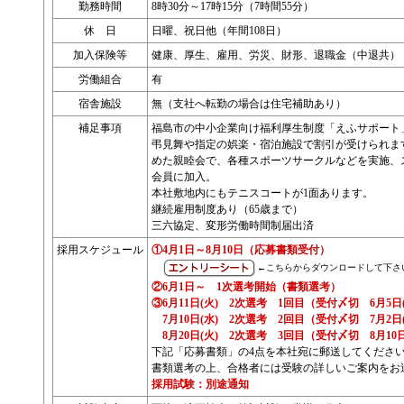
勤務時間
8時30分～17時15分（7時間55分）
休 日
日曜、祝日他（年間108日）
加入保険等
健康、厚生、雇用、労災、財形、退職金（中退共）
労働組合
有
宿舎施設
無（支社へ転勤の場合は住宅補助あり）
補足事項
福島市の中小企業向け福利厚生制度「えふサポート
弔見舞や指定の娯楽・宿泊施設で割引が受けられま
めた親睦会で、各種スポーツサークルなどを実施、
会員に加入。
本社敷地内にもテニスコートが1面あります。
継続雇用制度あり（65歳まで）
三六協定、変形労働時間制届出済
採用スケジュール
①4月1日～8月10日（応募書類受付）
←こちらからダウンロードして下さ
②6月1日～ 1次選考開始（書類選考）
③
6月11日(火) 2次選考 1回目（受付〆切 6月5日
7月10日(水) 2次選考 2回目（受付〆切 7月2日
8月20日(火) 2次選考 3回目（受付〆切 8月10日
下記「応募書類」の4点を本社宛に郵送してくださ
書類選考の上、合格者には受験の詳しいご案内をお
採用試験：別途通知