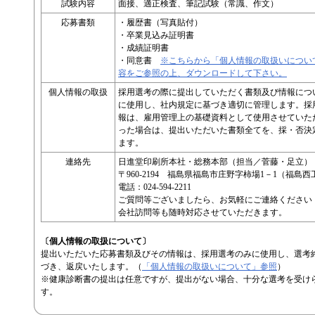
試験内容
面接、適正検査、筆記試験（常識、作文）
応募書類
・履歴書（写真貼付）
・卒業見込み証明書
・成績証明書
・同意書
※こちらから「個人情報の取扱いについ
容をご参照の上、ダウンロードして下さい。
個人情報の取扱
採用選考の際に提出していただく書類及び情報につ
に使用し、社内規定に基づき適切に管理します。採
報は、雇用管理上の基礎資料として使用させていた
った場合は、提出いただいた書類全てを、採・否決定
ます。
連絡先
日進堂印刷所本社・総務本部（担当／菅藤・足立）
〒960-2194 福島県福島市庄野字柿場1－1（福島
電話：024-594-2211
ご質問等ございましたら、お気軽にご連絡ください
会社訪問等も随時対応させていただきます。
〔個人情報の取扱について〕
提出いただいた応募書類及びその情報は、採用選考のみに使用し、選考
づき、返戻いたします。（
「個人情報の取扱いについて」参照
）
※健康診断書の提出は任意ですが、提出がない場合、十分な選考を受け
す。