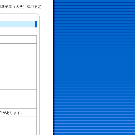
年3月新卒者（大学）採用予定
）
）
）
性があります。