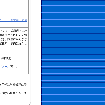
て」、「同意書」の内
いては、採用選考のみ
用が決定された方の情
だき、採用に至らなか
後15日以内に返却し
西工業団地）
（
メール
可）。
終了後は当社規程に基
られない場合がありま