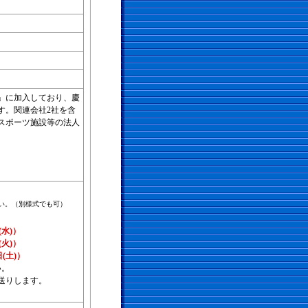
」に加入しており、慶
す。関連会社2社を含
スポーツ施設等の法人
い。（別様式でも可）
(水)）
(火)）
(土)）
い。
送りします。