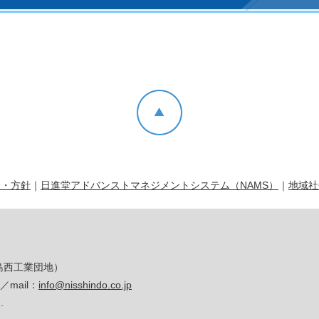
念・方針
｜
日進堂アドバンストマネジメントシステム（NAMS）
｜
地域社
福島西工業団地）
1／mail：
info@nisshindo.co.jp
.