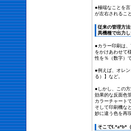
●極端なことを
が左右されるこ
従来の管理方法
異機種で出力し
●カラー印刷は、
をかけあわせて
性を％（数字）
●例えば、オレン
る）】など。
●しかし、この
効果的な反面色
カラーチャート
そして印刷機な
妙に違う色を再
そこでL*a*b