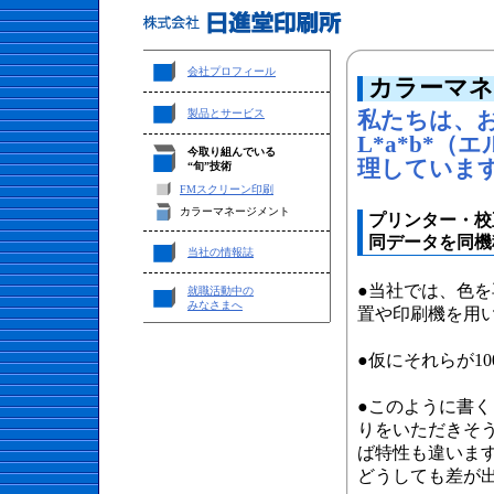
会社プロフィール
カラーマネ
製品とサービス
私たちは、
L*a*b*
今取り組んでいる
理していま
“旬”技術
FMスクリーン印刷
カラーマネージメント
プリンター・校
同データを同機
当社の情報誌
●当社では、色
就職活動中の
みなさまへ
置や印刷機を用
●仮にそれらが1
●このように書
りをいただきそ
ば特性も違いま
どうしても差が