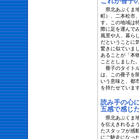
これが冊子
県北あぶくま地
町）、二本松市
す。この地域は
際に足を運んで
風景や人、暮ら
だということに
驚きに似ていま
あることが「本
こととしました
冊子のタイトルは
は、この冊子を
いう意味と、都
を持たせていま
読み手の心
五感で感じ
県北あぶくま地
を伝えきれるよ
たスタッフが感
にご馳走になっ