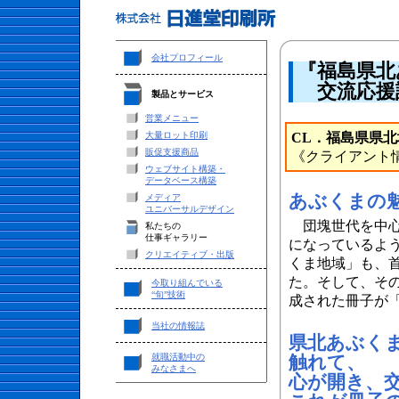
会社プロフィール
『福島県北
交流応援誌
製品とサービス
営業メニュー
大量ロット印刷
CL．福島県県
販促支援商品
《クライアント
ウェブサイト構築・
データベース構築
あぶくまの
メディア
ユニバーサルデザイン
団塊世代を中心
私たちの
仕事ギャラリー
になっているよ
クリエイティブ・出版
くま地域」も、
た。そして、そ
今取り組んでいる
“旬”技術
成された冊子が「h
当社の情報誌
県北あぶく
就職活動中の
触れて、
みなさまへ
心が開き、