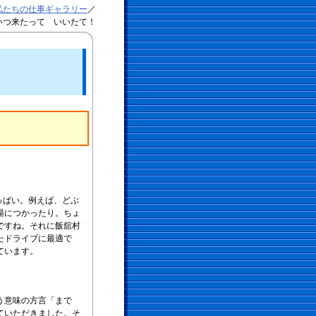
私たちの仕事ギャラリー
／
いつ来たって いいたて！
っぱい。例えば、どぶ
湯につかったり。ちょ
ですね。それに飯舘村
たドライブに最適で
ています。
う意味の方言「まで
ていただきました。そ