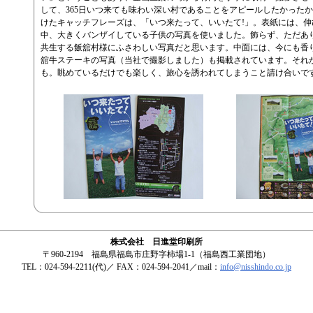
して、365日いつ来ても味わい深い村であることをアピールしたかった
けたキャッチフレーズは、「いつ来たって、いいたて!」。表紙には、伸
中、大きくバンザイしている子供の写真を使いました。飾らず、ただあ
共生する飯舘村様にふさわしい写真だと思います。中面には、今にも香
舘牛ステーキの写真（当社で撮影しました）も掲載されています。それ
も。眺めているだけでも楽しく、旅心を誘われてしまうこと請け合いで
株式会社 日進堂印刷所
〒960-2194 福島県福島市庄野字柿場1-1（福島西工業団地）
TEL：024-594-2211(代)／ FAX：024-594-2041／mail：
info@nisshindo.co.jp