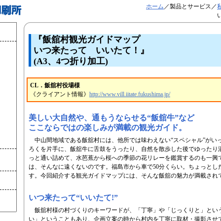
ホーム
／製品とサービス／
『飯舘村観光ガイドマップ
いつ来たって いいたて！』
(A3、4つ折り加工)
CL．飯舘村役場様
《クライアント情報》
http://www.vill.iitate.fukushima.jp/
美しい大自然や、通もうならせる“飯舘牛”など
ここならではの楽しみが満載の観光ガイド。
中山間地域である飯舘村には、他所では味わえない“スペシャル”がい
ろくを片手に、飯舘牛に舌鼓をうったり、自然を散歩した後でゆったり
っと通い詰めて、水芭蕉から桜への季節の花リレーを鑑賞するのも一興
は、そんなに遠くないのです。福島市から車で50分くらい。ちょっとし
す。今回紹介する観光ガイドマップには、そんな飯舘の魅力が満載され
いつ来たって“いいたて!”
飯舘村様の村づくりのキーワードが、「丁寧」や「じっくりと」とい
い」ということもあり、企画立案の時から村内を丁寧に取材・撮影させ