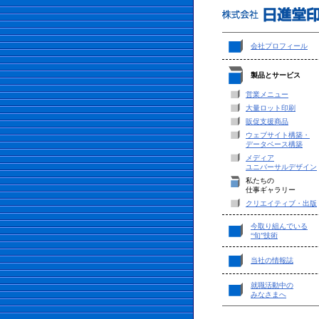
会社プロフィール
製品とサービス
営業メニュー
大量ロット印刷
販促支援商品
ウェブサイト構築・
データベース構築
メディア
ユニバーサルデザイン
私たちの
仕事ギャラリー
クリエイティブ・出版
今取り組んでいる
“旬”技術
当社の情報誌
就職活動中の
みなさまへ