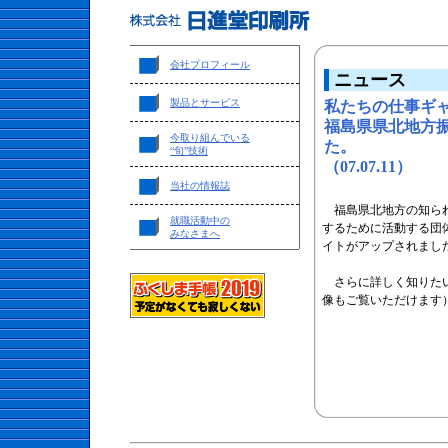
会社プロフィール
ニュース
製品とサービス
私たちの仕事ギ
福島県県北地方
今取り組んでいる
た。
“旬”技術
（07.07.11）
当社の情報誌
福島県北地方の知られ
就職活動中の
するために活動する団
みなさまへ
イトがアップされまし
さらに詳しく知りた
像もご覧いただけます