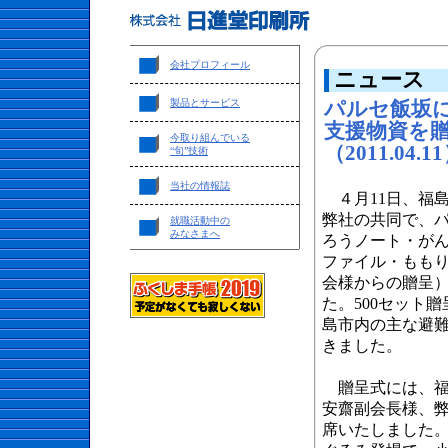
会社プロフィール
ニュース
製品とサービス
パルセ飯坂
支援物資を
今取り組んでいる
（2011.04.1
“旬”技術
当社の情報誌
４月11日、福
弊社の共同で、
就職活動中の
みなさまへ
ろうノート・が
ファイル・ももり
会様からの贈呈
た。500セット
島市内の主な避
きました。
贈呈式には、福
安齋副会長様、
席いたしました