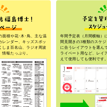
の面積や花･木･鳥、主な温
年間予定表（月間横軸）
カレンダー、キッズスポッ
間見開きの3種類のスケ
くしま百名山、ラジオ周波
に合うレイアウトを選ん
、情報たっぷり。
ライベート用など、レイ
えて使用しても便利です